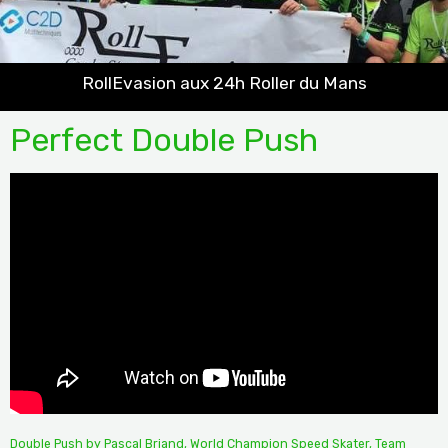
RollEvasion aux 24h Roller du Mans
Perfect Double Push
Double Push by Pascal Briand, World Champion Speed Skater, Team