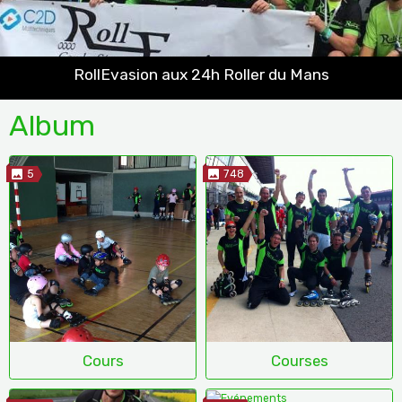
RollEvasion aux 24h Roller du Mans
Album
5
748
Cours
Courses