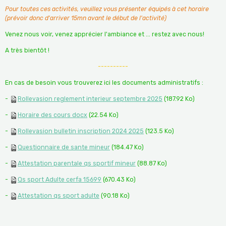
Pour toutes ces activités, veuillez vous présenter équipés à cet horaire
(prévoir donc d'arriver 15mn avant le début de l'activité)
Venez nous voir, venez apprécier l'ambiance et ... restez avec nous!
A très bientôt !
----------
En cas de besoin vous trouverez ici les documents administratifs :
-
Rollevasion reglement interieur septembre 2025
(187.92 Ko)
-
Horaire des cours docx
(22.54 Ko)
-
Rollevasion bulletin inscription 2024 2025
(123.5 Ko)
-
Questionnaire de sante mineur
(184.47 Ko)
-
Attestation parentale qs sportif mineur
(88.87 Ko)
-
Qs sport Adulte cerfa 15699
(670.43 Ko)
-
Attestation qs sport adulte
(90.18 Ko)