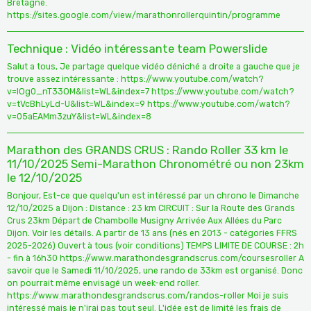
Bretagne.
https://sites.google.com/view/marathonrollerquintin/programme
Technique : Vidéo intéressante team Powerslide
Salut a tous, Je partage quelque vidéo déniché a droite a gauche que je
trouve assez intéressante : https://www.youtube.com/watch?
v=lOg0_nT33OM&list=WL&index=7 https://www.youtube.com/watch?
v=tVcBhLyLd-U&list=WL&index=9 https://www.youtube.com/watch?
v=05aEAMm3zuY&list=WL&index=8
Marathon des GRANDS CRUS : Rando Roller 33 km le
11/10/2025 Semi-Marathon Chronométré ou non 23km
le 12/10/2025
Bonjour, Est-ce que quelqu'un est intéressé par un chrono le Dimanche
12/10/2025 a Dijon : Distance : 23 km CIRCUIT : Sur la Route des Grands
Crus 23km Départ de Chambolle Musigny Arrivée Aux Allées du Parc
Dijon. Voir les détails. A partir de 13 ans (nés en 2013 - catégories FFRS
2025-2026) Ouvert à tous (voir conditions) TEMPS LIMITE DE COURSE : 2h
- fin à 16h30 https://www.marathondesgrandscrus.com/coursesroller A
savoir que le Samedi 11/10/2025, une rando de 33km est organisé. Donc
on pourrait même envisagé un week-end roller.
https://www.marathondesgrandscrus.com/randos-roller Moi je suis
intéressé mais je n'irai pas tout seul. L'idée est de limité les frais de