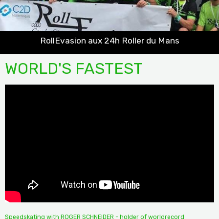
RollEvasion aux 24h Roller du Mans
WORLD'S FASTEST
Speedskating with ROGER SCHNEIDER - holder of worldrecord