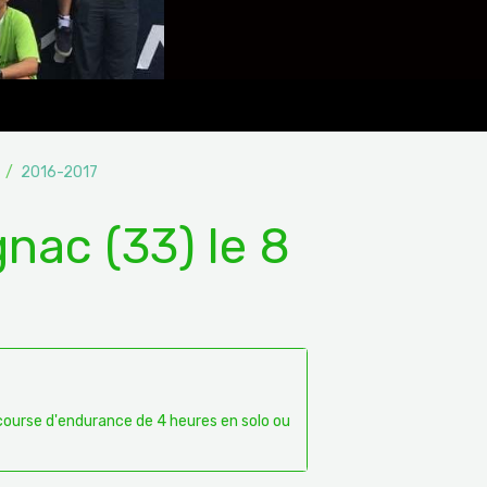
2016-2017
gnac (33) le 8
course d'endurance de 4 heures en solo ou