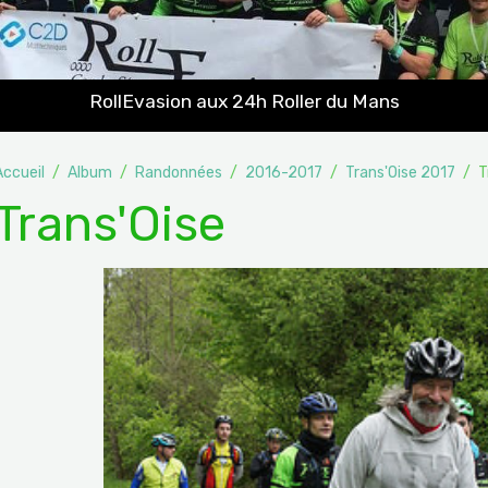
RollEvasion aux 24h Roller du Mans
Accueil
Album
Randonnées
2016-2017
Trans'Oise 2017
T
Trans'Oise