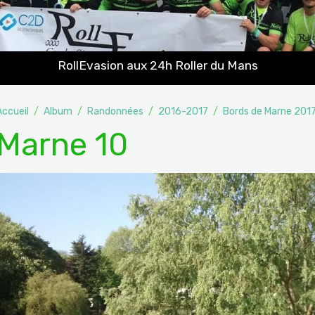
RollEvasion aux 24h Roller du Mans
Accueil
Album
Randonnées
2016-2017
Bords de Marne 201
Marne 10