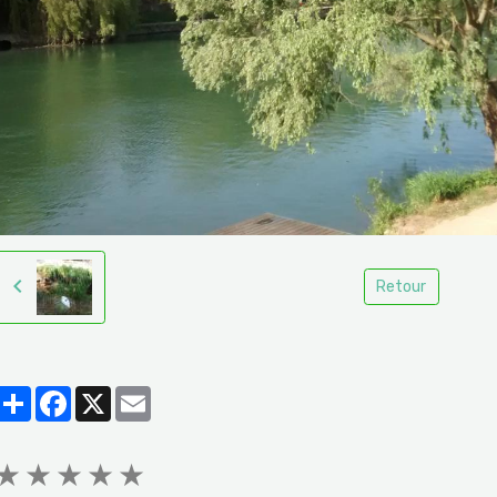
Retour
Partager
Facebook
X
Email
★
★
★
★
★