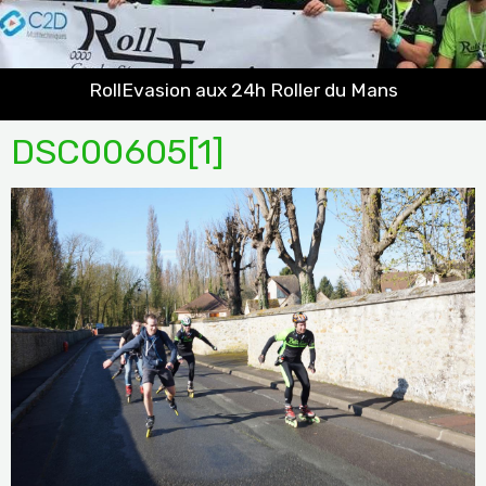
RollEvasion aux 24h Roller du Mans
DSC00605[1]