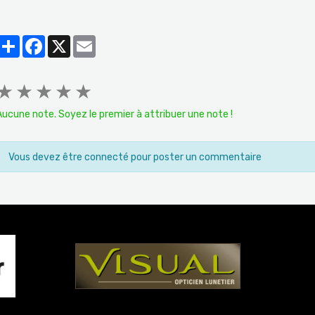
Partager
Facebook
X
Email
★
★
★
★
★
Aucune note. Soyez le premier à attribuer une note !
Vous devez être connecté pour poster un commentaire