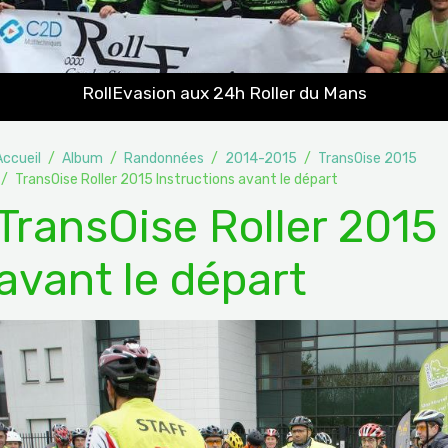
RollEvasion aux 24h Roller du Mans
Accueil
Album
Randonnées
2014-2015
TransOise 2015
TransOise Roller 2015 Instructions avant le départ
TransOise Roller 2015
avant le départ