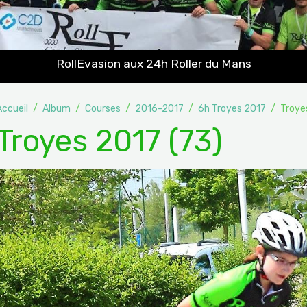
RollEvasion aux 24h Roller du Mans
Accueil
Album
Courses
2016-2017
6h Troyes 2017
Troye
Troyes 2017 (73)