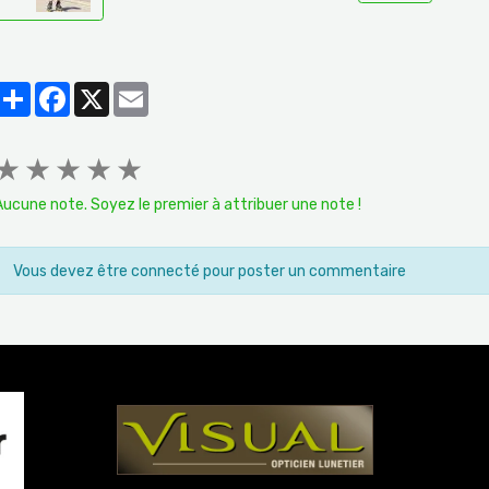
Partager
Facebook
X
Email
★
★
★
★
★
Aucune note. Soyez le premier à attribuer une note !
Vous devez être connecté pour poster un commentaire