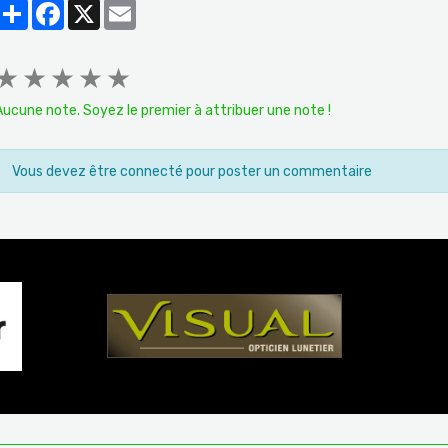
Partager
Facebook
X
Email
★
★
★
★
★
Aucune note. Soyez le premier à attribuer une note !
Vous devez être connecté pour poster un commentaire