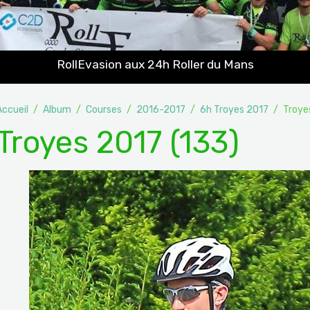
RollEvasion aux 24h Roller du Mans
Accueil
Album
Courses
2016-2017
6h Troyes 2017
Troye
Troyes 2017 (133)