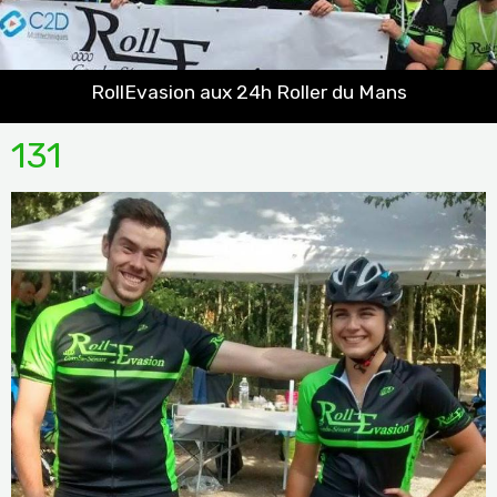
RollEvasion aux 24h Roller du Mans
131