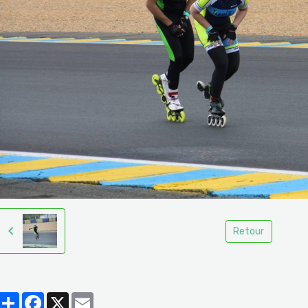
Retour
Partager
Facebook
X
Email