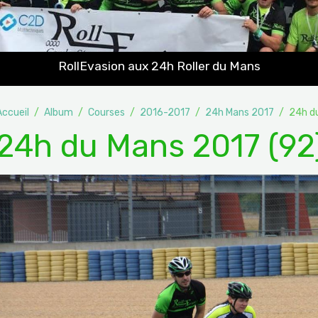
RollEvasion aux 24h Roller du Mans
Accueil
Album
Courses
2016-2017
24h Mans 2017
24h d
24h du Mans 2017 (92