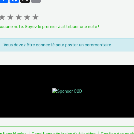
★
★
★
★
★
Aucune note. Soyez le premier à attribuer une note !
Vous devez être connecté pour poster un commentaire