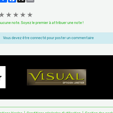
★
★
★
★
★
Aucune note. Soyez le premier à attribuer une note !
Vous devez être connecté pour poster un commentaire