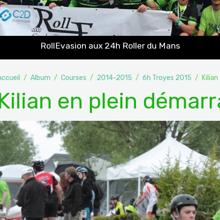
RollEvasion aux 24h Roller du Mans
Accueil
Album
Courses
2014-2015
6h Troyes 2015
Kilia
Kilian en plein démar