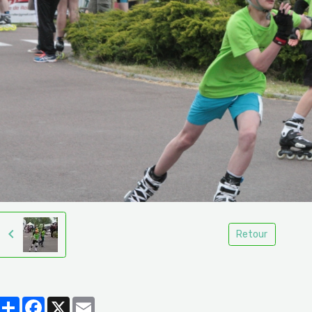
Retour
Partager
Facebook
X
Email