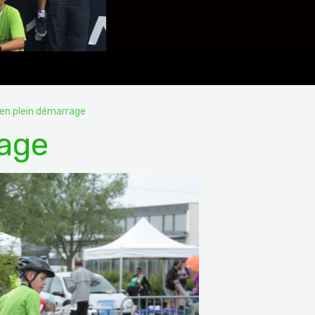
n en plein démarrage
rage