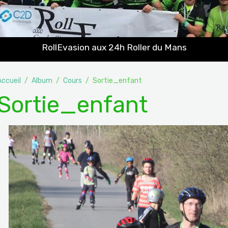
RollEvasion aux 24h Roller du Mans
Accueil
Album
Cours
Sortie_enfant
Sortie_enfant