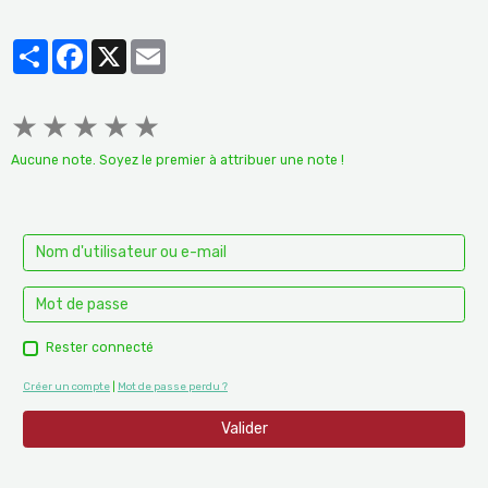
Partager
Facebook
X
Email
★
★
★
★
★
Aucune note. Soyez le premier à attribuer une note !
Rester connecté
Créer un compte
|
Mot de passe perdu ?
Valider