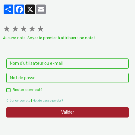
Partager
Facebook
X
Email
★
★
★
★
★
Aucune note. Soyez le premier à attribuer une note !
Rester connecté
Créer un compte
|
Mot de passe perdu ?
Valider