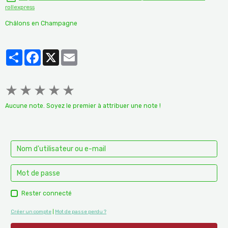
rollexpress
Châlons en Champagne
Partager
Facebook
X
Email
★
★
★
★
★
Aucune note. Soyez le premier à attribuer une note !
Rester connecté
Créer un compte
|
Mot de passe perdu ?