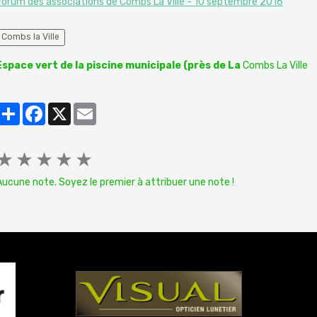
Forum des associations de Combs La Ville - 10 septembre 2016
Combs la Ville
Espace vert de la piscine municipale (près de La
Combs La Ville
Partager
Facebook
X
Email
★
★
★
★
★
Aucune note. Soyez le premier à attribuer une note !