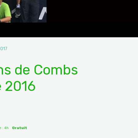
2017
ons de Combs
e 2016
 : 4h
Gratuit