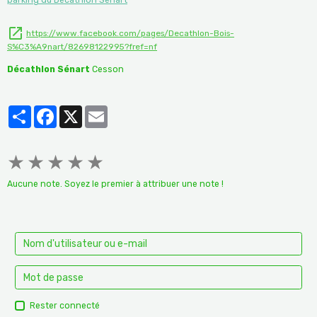
https://www.facebook.com/pages/Decathlon-Bois-
S%C3%A9nart/82698122995?fref=nf
Décathlon Sénart
Cesson
Partager
Facebook
X
Email
★
★
★
★
★
Aucune note. Soyez le premier à attribuer une note !
Rester connecté