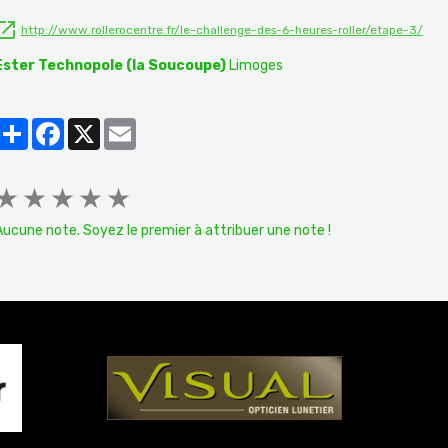
http://www.rollerocentre.fr/le-challenge-des-6-heures-roller/etape-3/
Ester Technopole (la Soucoupe)
Limoges
Partager
Facebook
X
Email
★
★
★
★
★
Aucune note. Soyez le premier à attribuer une note !